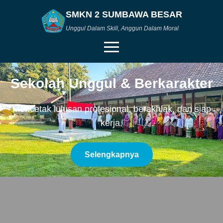
SMKN 2 SUMBAWA BESAR
Unggul Dalam Skill, Anggun Dalam Moral
Sekolah Unggul & Berkarakter
Beranda
Mencetak lulusan profesional, berakhlak, dan siap
Profil
kerja.
Konsentrasi Keahlian
Selengkapnya
Berita
Produk BLUD
Kontak