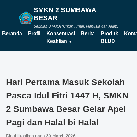
SMKN 2 SUMBAWA
BESAR
Sekolah UTAMA (Untuk Tuhan, Manusia dan Alam)
Beranda
Profil
Konsentrasi
Berita
Produk
Kont
Keahlian
BLUD
Hari Pertama Masuk Sekolah
Pasca Idul Fitri 1447 H, SMKN
2 Sumbawa Besar Gelar Apel
Pagi dan Halal bi Halal
Dipublikasikan pada 30 March 2026