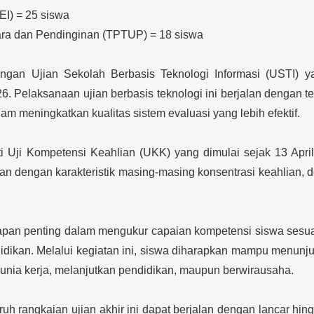
TEI) = 25 siswa
ra dan Pendinginan (TPTUP) = 18 siswa
engan Ujian Sekolah Berbasis Teknologi Informasi (USTI) y
26. Pelaksanaan ujian berbasis teknologi ini berjalan dengan ter
am meningkatkan kualitas sistem evaluasi yang lebih efektif.
i Uji Kompetensi Keahlian (UKK) yang dimulai sejak 13 Apri
 dengan karakteristik masing-masing konsentrasi keahlian, d
apan penting dalam mengukur capaian kompetensi siswa sesuai
didikan. Melalui kegiatan ini, siswa diharapkan mampu menun
nia kerja, melanjutkan pendidikan, maupun berwirausaha.
uh rangkaian ujian akhir ini dapat berjalan dengan lancar hi