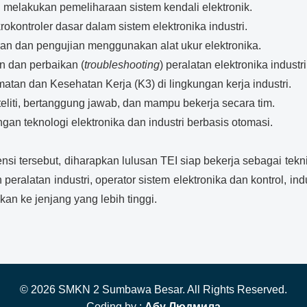
elakukan pemeliharaan sistem kendali elektronik.
kontroler dasar dalam sistem elektronika industri.
 dan pengujian menggunakan alat ukur elektronika.
 dan perbaikan (
troubleshooting
) peralatan elektronika industri
n dan Kesehatan Kerja (K3) di lingkungan kerja industri.
, teliti, bertanggung jawab, dan mampu bekerja secara tim.
n teknologi elektronika dan industri berbasis otomasi.
 tersebut, diharapkan lulusan TEI siap bekerja sebagai teknisi 
eralatan industri, operator sistem elektronika dan kontrol, ind
an ke jenjang yang lebih tinggi.
© 2026 SMKN 2 Sumbawa Besar. All Rights Reserved.
Coding by :
Абу Людмила