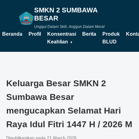
SMKN 2 SUMBAWA
BESAR
Unggul Dalam Skill, Anggun Dalam Moral
Beranda
Profil
Konsentrasi
Berita
Produk
Kont
Keahlian
BLUD
Keluarga Besar SMKN 2
Sumbawa Besar
mengucapkan Selamat Hari
Raya Idul Fitri 1447 H / 2026 M
Dipublikasikan pada 21 March 2026