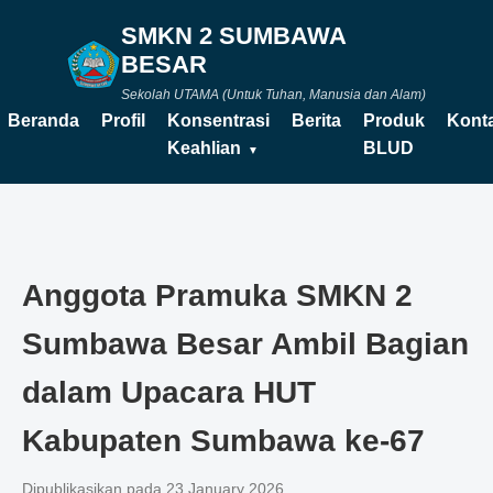
SMKN 2 SUMBAWA
BESAR
Sekolah UTAMA (Untuk Tuhan, Manusia dan Alam)
Beranda
Profil
Konsentrasi
Berita
Produk
Kont
Keahlian
BLUD
Anggota Pramuka SMKN 2
Sumbawa Besar Ambil Bagian
dalam Upacara HUT
Kabupaten Sumbawa ke-67
Dipublikasikan pada 23 January 2026